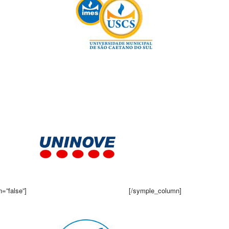
n=”false”]
[/symple_column]