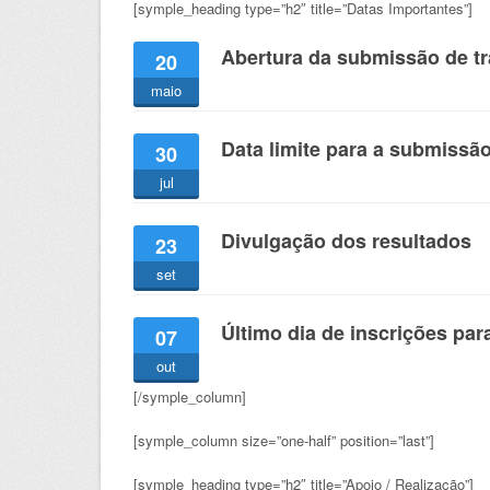
[symple_heading type=”h2″ title=”Datas Importantes”]
Abertura da submissão de t
20
maio
Data limite para a submissão
30
jul
Divulgação dos resultados
23
set
Último dia de inscrições pa
07
out
[/symple_column]
[symple_column size=”one-half” position=”last”]
[symple_heading type=”h2″ title=”Apoio / Realização”]