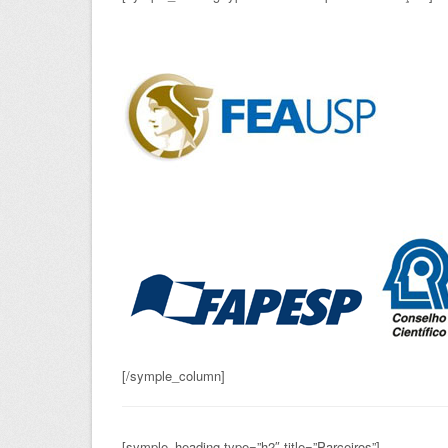
[/symple_column]
[symple_heading type=”h2″ title=”Parceiros”]