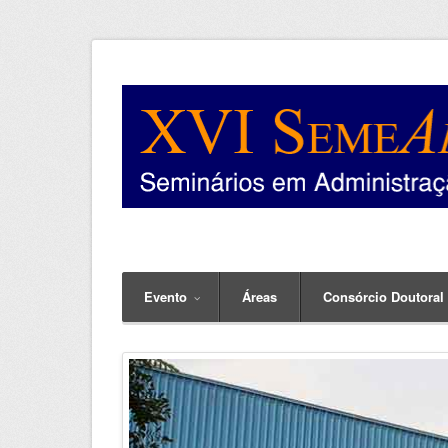
Evento
Áreas
Consórcio Doutoral