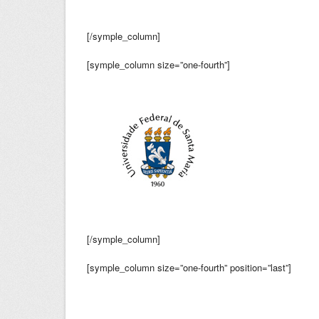
[/symple_column]
[symple_column size=”one-fourth”]
[/symple_column]
[symple_column size=”one-fourth” position=”last”]