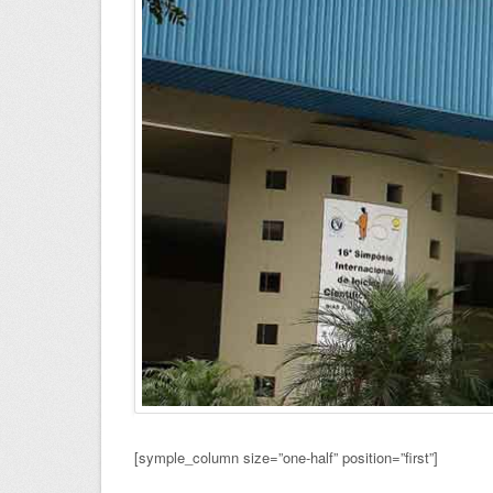
[symple_column size=”one-half” position=”first”]