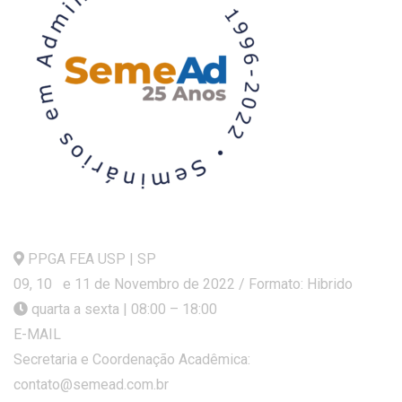
PPGA FEA USP | SP
09, 10 e 11 de Novembro de 2022 / Formato: Hibrido
quarta a sexta | 08:00 – 18:00
E-MAIL
Secretaria e Coordenação Acadêmica:
contato@semead.com.br