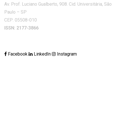
Av. Prof. Luciano Gualberto, 908. Cid. Universitária, São
Paulo – SP
CEP: 05508-010
ISSN: 2177-3866
Facebook
LinkedIn
Instagram