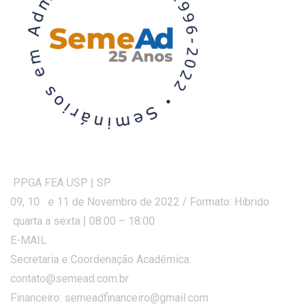
PPGA FEA USP | SP
09, 10 e 11 de Novembro de 2022 / Formato: Hibrido
quarta a sexta | 08:00 – 18:00
E-MAIL
Secretaria e Coordenação Acadêmica:
contato@semead.com.br
Financeiro: semeadfinanceiro@gmail.com