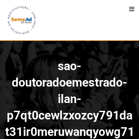
sao-
doutoradoemestrado-
ilan-
p7qt0cewlzxozcy791da
t31ir0meruwanqyowg71