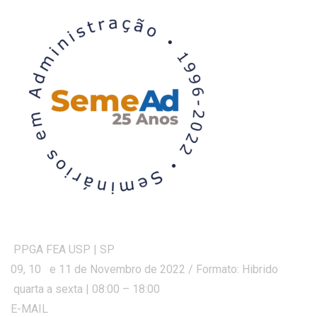
PPGA FEA USP | SP
09, 10 e 11 de Novembro de 2022 / Formato: Hibrido
quarta a sexta | 08:00 – 18:00
E-MAIL