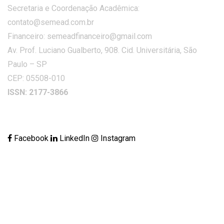
Secretaria e Coordenação Acadêmica:
contato@semead.com.br
Financeiro: semeadfinanceiro@gmail.com
Av. Prof. Luciano Gualberto, 908. Cid. Universitária, São
Paulo – SP
CEP: 05508-010
ISSN: 2177-3866
Facebook
LinkedIn
Instagram