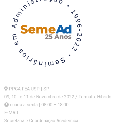
PPGA FEA USP | SP
09, 10 e 11 de Novembro de 2022 / Formato: Hibrido
quarta a sexta | 08:00 – 18:00
E-MAIL
Secretaria e Coordenação Acadêmica: