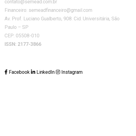
contato@semead.com.br
Financeiro: semeadfinanceiro@gmail.com
Av. Prof. Luciano Gualberto, 908. Cid. Universitária, São
Paulo – SP
CEP: 05508-010
ISSN: 2177-3866
Facebook
LinkedIn
Instagram