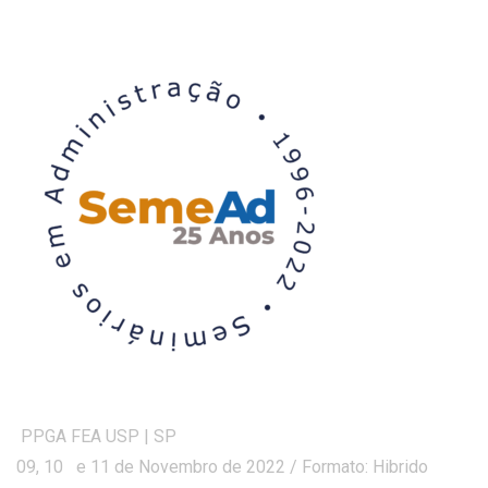
PPGA FEA USP | SP
09, 10 e 11 de Novembro de 2022 / Formato: Hibrido