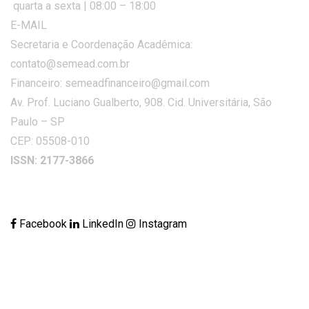
quarta a sexta | 08:00 – 18:00
E-MAIL
Secretaria e Coordenação Acadêmica:
contato@semead.com.br
Financeiro: semeadfinanceiro@gmail.com
Av. Prof. Luciano Gualberto, 908. Cid. Universitária, São
Paulo – SP
CEP: 05508-010
ISSN: 2177-3866
Facebook
LinkedIn
Instagram