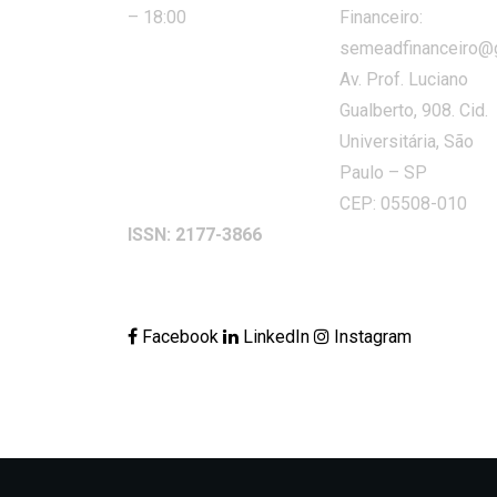
– 18:00
Financeiro:
semeadfinanceiro@
Av. Prof. Luciano
Gualberto, 908. Cid.
Universitária, São
Paulo – SP
CEP: 05508-010
ISSN: 2177-3866
Facebook
LinkedIn
Instagram