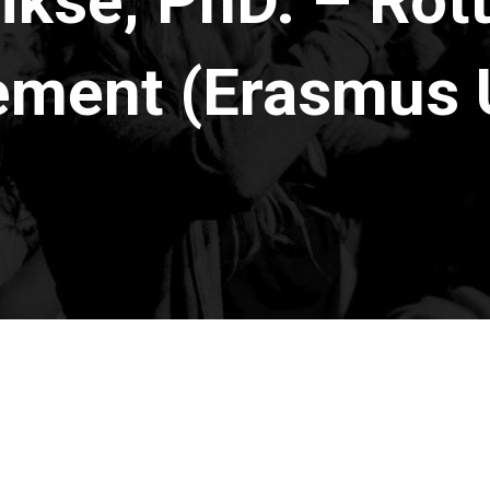
ikse, PhD. – Rot
ment (Erasmus U