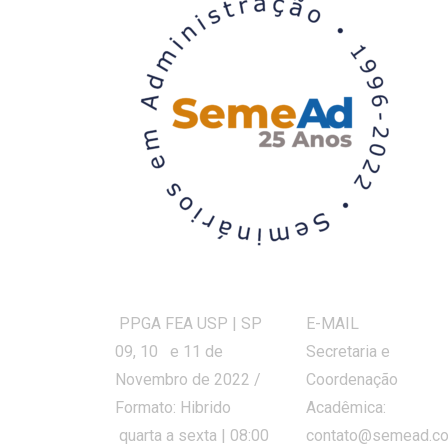
PPGA FEA USP | SP
E-MAIL
09, 10 e 11 de
Secretaria e
Novembro de 2022 /
Coordenação
Formato: Hibrido
Acadêmica:
quarta a sexta | 08:00
contato@semead.co