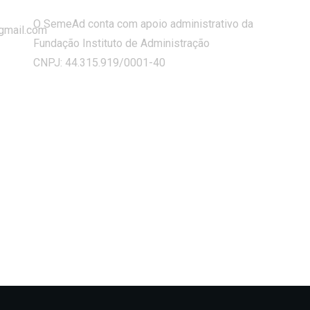
O SemeAd conta com apoio administrativo da
gmail.com
Fundação Instituto de Administração
CNPJ: 44.315.919/0001-40