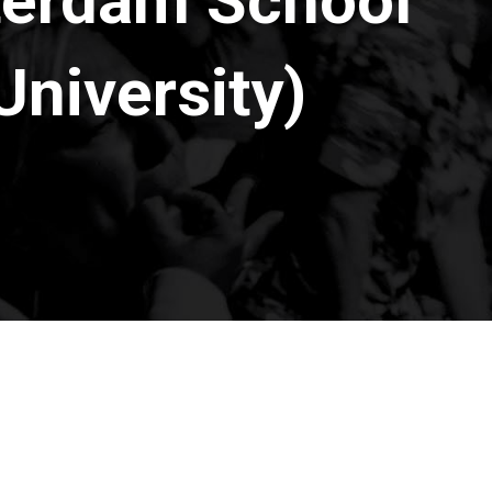
terdam School
niversity)
ISSN 2177-3866