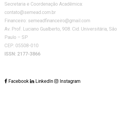
Secretaria e Coordenação Acadêmica:
contato@semead.com.br
Financeiro: semeadfinanceiro@gmail.com
Av. Prof. Luciano Gualberto, 908. Cid. Universitária, São
Paulo – SP
CEP: 05508-010
ISSN: 2177-3866
Facebook
LinkedIn
Instagram