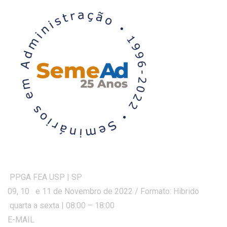
PPGA FEA USP | SP
09, 10 e 11 de Novembro de 2022 / Formato: Hibrido
quarta a sexta | 08:00 – 18:00
E-MAIL