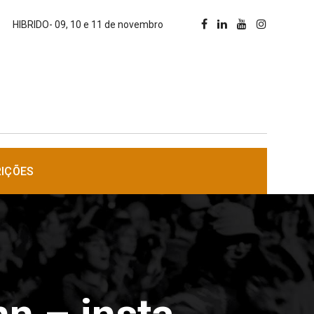
HIBRIDO- 09, 10 e 11 de novembro
RIÇÕES