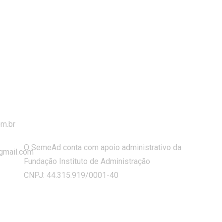
m.br
O SemeAd conta com apoio administrativo da
gmail.com
Fundação Instituto de Administração
CNPJ: 44.315.919/0001-40