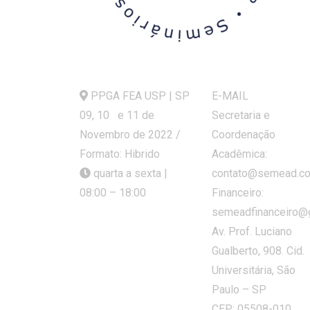
PPGA FEA USP | SP
E-MAIL
09, 10 e 11 de
Secretaria e
Novembro de 2022 /
Coordenação
Formato: Hibrido
Acadêmica:
quarta a sexta |
contato@semead.co
08:00 – 18:00
Financeiro:
semeadfinanceiro@
Av. Prof. Luciano
Gualberto, 908. Cid.
Universitária, São
Paulo – SP
CEP: 05508-010