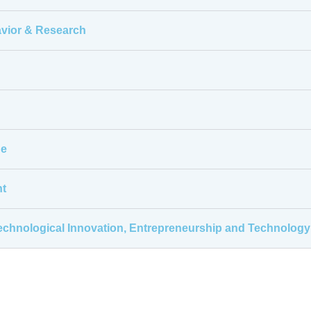
havior & Research
ge
nt
 Technological Innovation, Entrepreneurship and Technolo