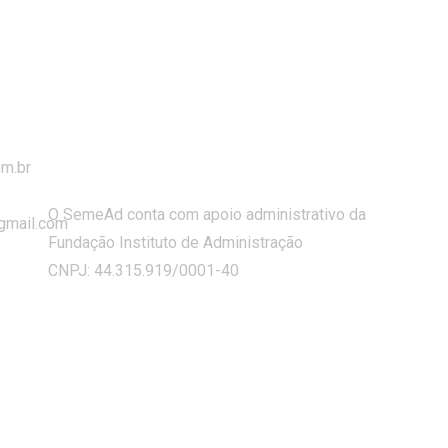
m.br
O SemeAd conta com apoio administrativo da
gmail.com
Fundação Instituto de Administração
CNPJ: 44.315.919/0001-40