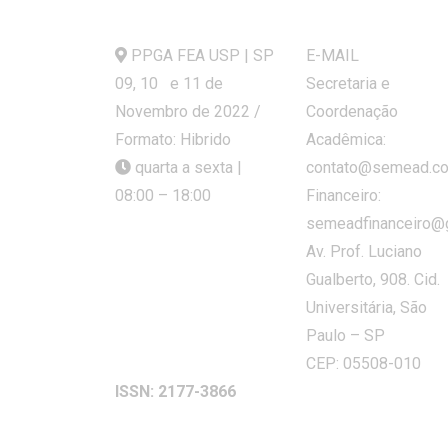
PPGA FEA USP | SP
E-MAIL
09, 10 e 11 de
Secretaria e
Novembro de 2022 /
Coordenação
Formato: Hibrido
Acadêmica:
quarta a sexta |
contato@semead.co
08:00 – 18:00
Financeiro:
semeadfinanceiro@
Av. Prof. Luciano
Gualberto, 908. Cid.
Universitária, São
Paulo – SP
CEP: 05508-010
ISSN: 2177-3866