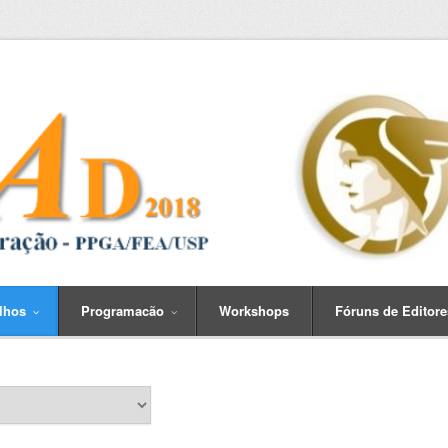
alhos
Programacão
Workshops
Fóruns de Editore