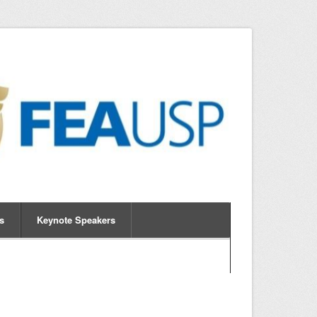
s
Keynote Speakers