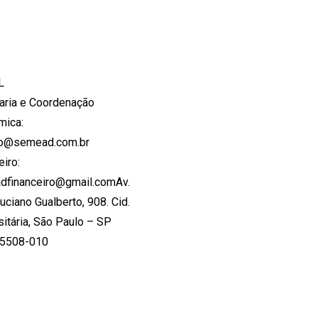
L
aria e Coordenação
mica:
to@semead.com.br
eiro:
dfinanceiro@gmail.comAv.
Luciano Gualberto, 908. Cid.
sitária, São Paulo – SP
05508-010