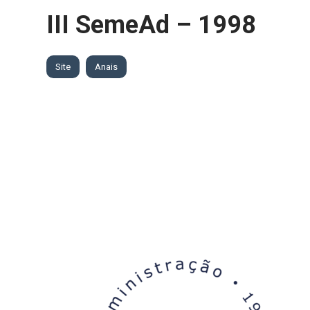
III SemeAd – 1998
Site
Anais