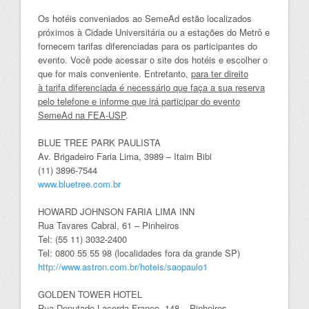
Os hotéis conveniados ao SemeAd estão localizados
próximos à Cidade Universitária ou a estações do Metrô e
fornecem tarifas diferenciadas para os participantes do
evento. Você pode acessar o site dos hotéis e escolher o
que for mais conveniente. Entretanto,
para ter direito
à tarifa diferenciada é necessário que faça a sua reserva
pelo telefone e informe que irá participar do evento
SemeAd na FEA-USP
.
BLUE TREE PARK PAULISTA
Av. Brigadeiro Faria Lima, 3989 – Itaim Bibi
(11) 3896-7544
www.bluetree.com.br
HOWARD JOHNSON FARIA LIMA INN
Rua Tavares Cabral, 61 – Pinheiros
Tel: (55 11) 3032-2400
Tel: 0800 55 55 98 (localidades fora da grande SP)
http://www.astron.com.br/hoteis/saopaulo1
GOLDEN TOWER HOTEL
Rua Deputado Lacerda Franco, 148 – Pinheiros