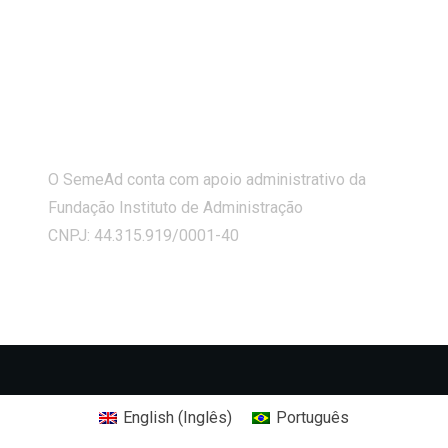
O SemeAd conta com apoio administrativo da
Fundação Instituto de Administração
CNPJ: 44.315.919/0001-40
English
(
Inglês
)
Português