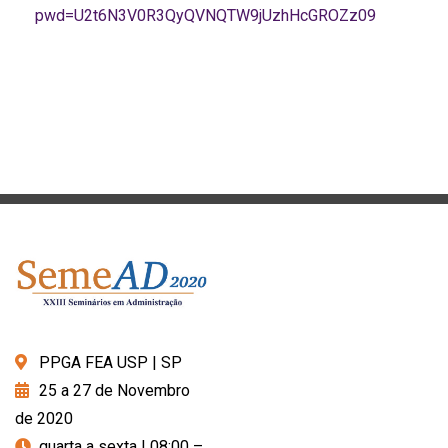
pwd=U2t6N3V0R3QyQVNQTW9jUzhHcGROZz09
PPGA FEA USP | SP
25 a 27 de Novembro
de 2020
quarta a sexta | 08:00 –