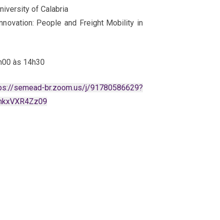
niversity of Calabria
nnovation: People and Freight Mobility in
h00 às 14h30
tps://semead-br.zoom.us/j/91780586629?
mkxVXR4Zz09