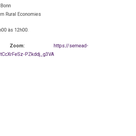
f Bonn
ern Rural Economies
h00 às 12h00.
Zoom:
https://semead-
_9tCcXrFeSz-PZkddj_g3VA