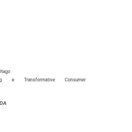
Otago
ng e Transformative Consumer
ADA