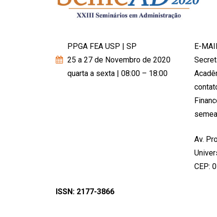
PPGA FEA USP | SP
E-MAI
25 a 27 de Novembro de 2020
Secret
quarta a sexta | 08:00 – 18:00
Acadê
conta
Financ
semea
Av. Pro
Univer
CEP: 
ISSN: 2177-3866