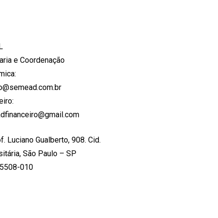
L
aria e Coordenação
mica:
to@semead.com.br
eiro:
dfinanceiro@gmail.com
f. Luciano Gualberto, 908. Cid.
sitária, São Paulo – SP
05508-010