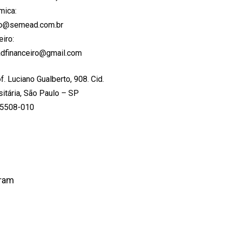
mica:
to@semead.com.br
eiro:
dfinanceiro@gmail.com
f. Luciano Gualberto, 908. Cid.
sitária, São Paulo – SP
05508-010
ram