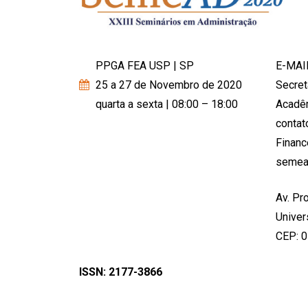
PPGA FEA USP | SP
E-MAI
25 a 27 de Novembro de 2020
Secret
quarta a sexta | 08:00 – 18:00
Acadê
conta
Financ
semea
Av. Pro
Univer
CEP: 
ISSN: 2177-3866