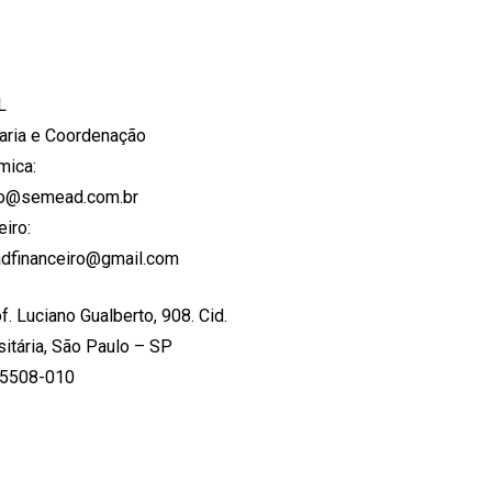
L
aria e Coordenação
mica:
to@semead.com.br
eiro:
dfinanceiro@gmail.com
f. Luciano Gualberto, 908. Cid.
sitária, São Paulo – SP
05508-010